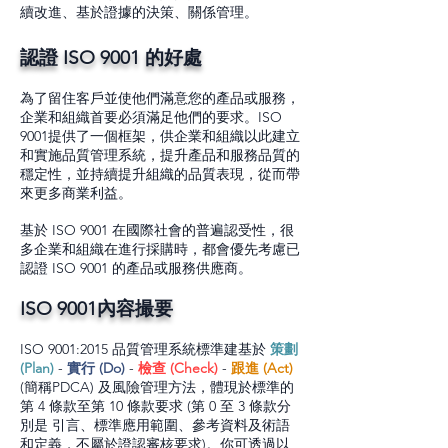
續改進、基於證據的決策、關係管理。
認證 ISO 9001 的好處
為了留住客戶並使他們滿意您的產品或服務，
企業和組織首要必須滿足他們的要求。ISO
9001提供了一個框架，供企業和組織以此建立
和實施品質管理系統，提升產品和服務品質的
穩定性，並持續提升組織的品質表現，從而帶
來更多商業利益。
基於 ISO 9001 在國際社會的普遍認受性，很
多企業和組織在進行採購時，都會優先考慮已
認證 ISO 9001 的產品或服務供應商。
ISO 9001內容撮要
​ISO 9001:2015 品質管理系統標準建基於
策劃
(Plan)
-
實行 (Do)
-
檢查 (Check)
-
跟進 (Act)
(簡稱PDCA) 及風險管理方法，體現於標準的
第 4 條款至第 10 條款要求 (第 0 至 3 條款分
別是 引言、標準應用範圍、參考資料及
術語
和定義，不屬於證認審核要求)。你可透過以